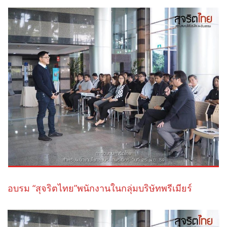
อบรม “สุจริตไทย”พนักงานในกลุ่มบริษัทพรีเมียร์