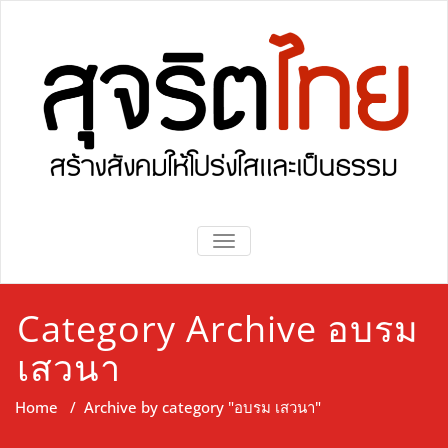
Skip
to
content
Sujaritthai
Sujaritthai
TOGGLE NAVIGATION
Category Archive อบรม
เสวนา
Home
/
Archive by category "อบรม เสวนา"