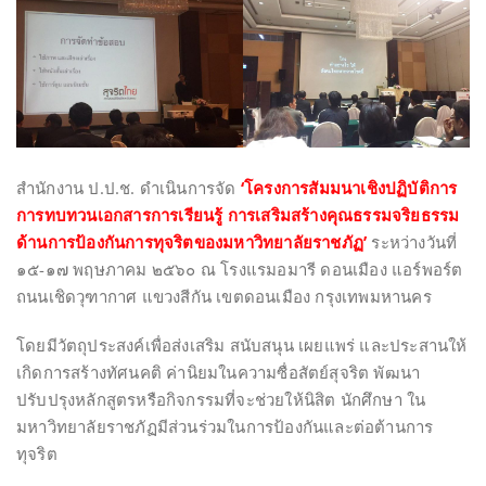
สำนักงาน ป.ป.ช. ดำเนินการจัด
‘โครงการสัมมนาเชิงปฏิบัติการ
การทบทวนเอกสารการเรียนรู้ การเสริมสร้างคุณธรรมจริยธรรม
ด้านการป้องกันการทุจริตของมหาวิทยาลัยราชภัฏ’
ระหว่างวันที่
๑๕-๑๗ พฤษภาคม ๒๕๖๐ ณ โรงแรมอมารี ดอนเมือง แอร์พอร์ต
ถนนเชิดวุฑากาศ แขวงสีกัน เขตดอนเมือง กรุงเทพมหานคร
โดยมีวัตถุประสงค์เพื่อส่งเสริม สนับสนุน เผยแพร่ และประสานให้
เกิดการสร้างทัศนคติ ค่านิยมในความซื่อสัตย์สุจริต พัฒนา
ปรับปรุงหลักสูตรหรือกิจกรรมที่จะช่วยให้นิสิต นักศึกษา ใน
มหาวิทยาลัยราชภัฏมีส่วนร่วมในการป้องกันและต่อต้านการ
ทุจริต